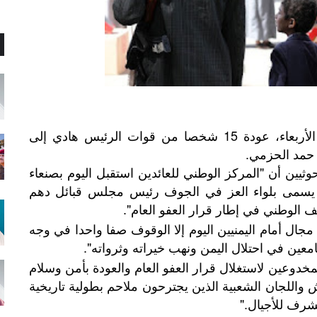
أعلنت جماعة "أنصار الله" الحوثية، اليوم الأربعاء، عودة 15 شخصا من قوات الرئيس هادي إلى
د حمد الحزمي.
حوثيين أن "المركز الوطني للعائدين استقبل اليوم بصنعاء
ا يسمى بلواء العز في الجوف رئيس مجلس قبائل دهم
 الوطني في إطار قرار العفو العام".
 مجال أمام اليمنيين اليوم إلا الوقوف صفا واحدا في وجه
عين في احتلال اليمن ونهب خيراته وثرواته".
لمخدوعين لاستغلال قرار العفو العام والعودة بأمن وسلام
واللجان الشعبية الذين يجترحون ملاحم بطولية تاريخية
رف للأجيال."