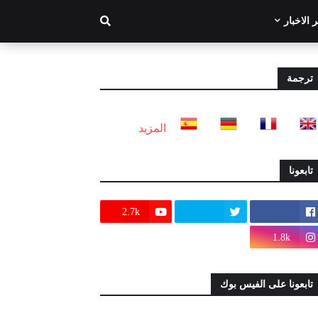
 الاخبار
ترجمة
المزيد
تابعونا
2.7k
1.8k
تابعونا على الفيس بوك