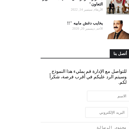
التعاون"
الأربعاء, سبتمبر 14, 2022
يخايب دغش مابيه "!!
الأحد, ديسمبر 20, 2020
أتصل بنا
للتواصل مع الإدارة قم بمليء هذا النموذج
وسيتم الرد عليكم في أقرب فرصة، شكراً
لكم.