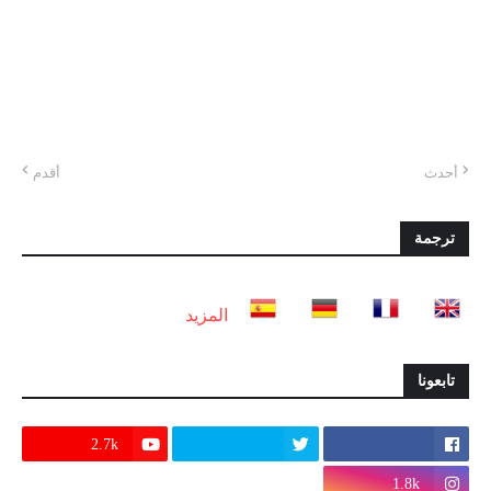
أحدث
أقدم
ترجمة
المزيد
تابعونا
2.7k
1.8k