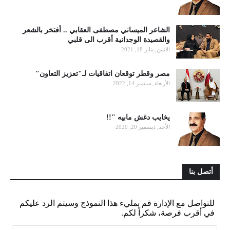
الشاعر الميساني مصطفى العقابي .. أفتخر بالشعر
والقصيدة الوجدانية أقرب الى قلبي
الاثنين, يناير 18, 2021
مصر وقطر توقعان اتفاقيات لـ"تعزيز التعاون"
الأربعاء, سبتمبر 14, 2022
يخايب دغش مابيه "!!
الأحد, ديسمبر 20, 2020
أتصل بنا
للتواصل مع الإدارة قم بمليء هذا النموذج وسيتم الرد عليكم
في أقرب فرصة، شكراً لكم.