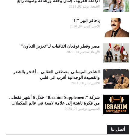
الإذاعة العربية، جمال وخفة ورشاقة وصوت رائع
الجمعة, يوليو 02, 2021
ياحافر البير "!!
الأحد, أكتوبر 04, 2020
مصر وقطر توقعان اتفاقيات لـ"تعزيز التعاون"
الأربعاء, سبتمبر 14, 2022
الشاعر الميساني مصطفى العقابي .. أفتخر بالشعر
والقصيدة الوجدانية أقرب الى قلبي
الاثنين, يناير 18, 2021
شركة “Ibrahim Supplement” خلال 6 أشهر فقط…
من فكرة ناشئة إلى علامة لامعة في عالم المكملات
الخميس, نوفمبر 27, 2025
أتصل بنا