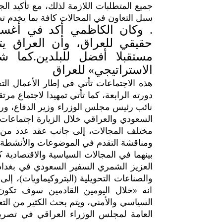
جميع المتطلبات اللازمة لذلك، مع تأكيد الجان
سبل التعاون في المجالات كافة بما يخدم 
. وكان الكاظمي أكد في أغس
حقيقي للعراق، وأن العراق يت
مستقبلا أفضل للبلدين.كما 
الاستراتيجي» للعراق
هذه الاجتماعات تأتي في إطار الأعمال ال
دورته الرابعة، كما تأتي تمهيدا لاجتماع مر
نائب رئيس مجلس الوزراء وزير الدفاع، ور
السعودي والعراقي خلال الزيارة اجتماعات ش
مختلف المجالات، إلى جانب عقد عدد من ا
ومناقشة التقدم في الموضوعات والأنشطة الم
بينهما في المجالات السياسية والاقتصادية كا
العزيز الشمري السفير السعودي في بغداد
والصناعات التحويلية (البتروكيماويات)، إ
انه «خلال اليومين القادمين سوف تكو
السياسي والأمني، ويتم بحث الكثير من التع
العامة لمجلس الوزراء العراقي في تصري