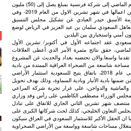
أحال موضوع بنائه في شهر نيسان من العام الماضي إلى شركة فرنسية بمبلغ يصل إلى (50) مليون
دولار والتي كان من المفترض ان تنتهي من اعمالها في شهر تشرين الاول من العام 2019- وفي
لن رئيس الحكومة الأسبق حيدر العبادي عن تشكيل مجلس التنسيق
العاهل السعودي سلمان بن عبد العزيز في الرياض لوضع
ن أمني واستخباري بين البلدين
سعودي عقد اجتماعه الأول في أكتوبر/ تشرين الأول
) الماضي، حقق نتائج مثمرة الأمر الذي أعطى العلاقات
رية تقدما واسعا.والان تحتضنه بغداد والحديث عن المشروع
ي مساحة شاسعة من الصحراء العراقية الممتدة من بادية
السماوة باتجاه الانبار- ويعود المشروع إلى عام 2018، باتفاق يتيح للسعودية استثمار الأراضي
ن ضمنها بادية الأنبار وبادية السماوة، وذلك بهدف تحويل
ر والماشية والدواجن، على غرار تجربة شركة المراعي
س مجلس الوزراء مصطفى الكاظمي على رأس وفد وزاري
نتصف شهر تشرين الثاني الجاري للاتفاق على تبادل
ل مجلس التعاون الخليجي، كذلك لحث شركاتها الكبرى على
ا ان الحقل الأكبر للاستثمار السعودي في العراق سيكون
ستغلال مساحات شاسعة وواسعة من الأراضي الصحراوية