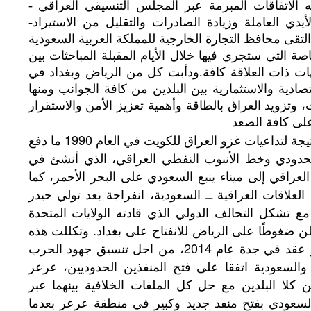
الاتفاقات المبرمة عبر المجلس التنسيقي العراقي -
 العاملة وزيادة الصادرات والتقليل من الاستيراد-
التقى محافظ التجارة الخارجية للمملكة العربية السعودية
 التي ستجري فيها خلال الأيام المقبلة المباحثات بين
هات ذات العلاقة كافة.ودأبت كل من الرياض وبغداد في
صادية والاستثمارية بين البلدين من كافة الجوانب ومنها
، وتزويد العراق بالطاقة وأهمية تعزيز الأمن والاستقرار
لى كافة الصعد
ومرت العلاقات بين الدولتين بتوتر وجمود نتيجة لتداعيات غزو العراق للكويت في العام 1990 ما دفع
حدودي وخط الأنبوب النفطي العراقي، الذي أنشئ في
العراقي إلى ميناء ينبع السعودي على البحر الأحمر، كما
علاقات العراقية ــ السعودية، انفراجة بعد تولي حيدر
مع تشكل التحالف الدولي الذي قادته الولايات المتحدة
 ضغوطًا على الرياض للانفتاح على بغداد. وتكللت هذه
الجهود بدعوة العراق للمشاركة في مؤتمر عقد في جدة عام 2014، من اجل تنسيق جهود الحرب
العام 2017 أن العراق والسعودية اتفقا على فتح المنفذين الحدوديين، عرعر
 كلا البلدين مع حل كل الملفات الخلافية بينهما عبر
سعودي بفتح منفذ جديد وكبير في منطقة عرعر بعدما