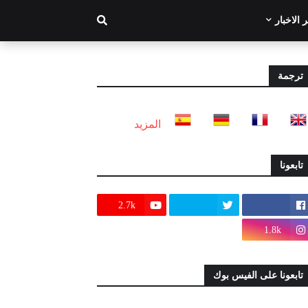
 الاخبار
ترجمة
المزيد
تابعونا
2.7k
1.8k
تابعونا على الفيس بوك