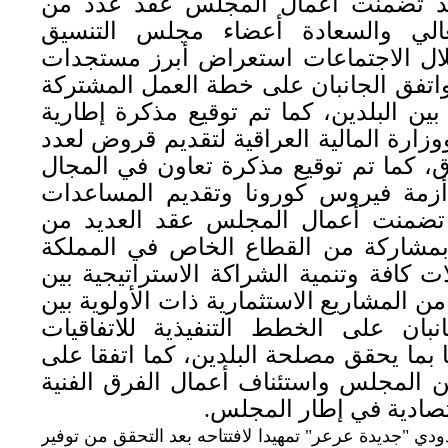
وقد تضمنت أعمال المجلس عقد عدد من
الي والسعادة أعضاء مجلس التنسيق
ال الاجتماعات استعراض أبرز مستجدات
واتفق الجانبان على خطة العمل المشتركة
بين البلدين، كما تم توقيع مذكرة إطارية
زارة المالية العراقية لتقديم قروض لعدد
ق، كما تم توقيع مذكرة تعاون في المجال
أزمة فيروس كورونا وتقديم المساعدات
ا تضمنت أعمال المجلس عقد العديد من
ن وبمشاركة من القطاع الخاص في المملكة
 كافة وتنمية الشراكة الاستراتيجية بين
 المشاريع الاستثمارية ذات الأولوية بين
نبان على الخطط التنفيذية للاتفاقيات
 بما يحقق مصلحة البلدين، كما اتفقا على
من المجلس واستئناف أعمال الفرق الفنية
تصادية في إطار المجلس.
ودي "جديدة عرعر" تمهيدا لافتتاحه بعد التحقق من توفير