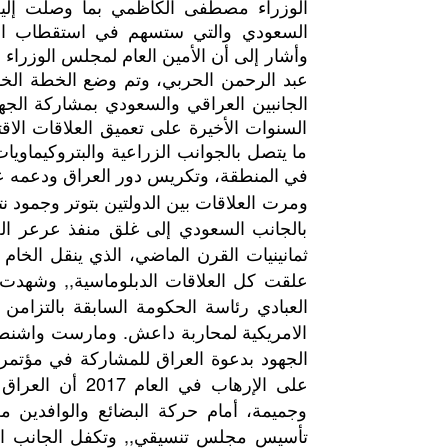
الوزراء مصطفى الكاظمي بما وصلت إليه 
السعودي والتي ستسهم في استقطاب الأيدي
وأشار إلى أن الأمين العام لمجلس الوزراء 
عبد الرحمن الحربي، وتم وضع الخطة الخاصة
الجانبين العراقي والسعودي بمشاركة الج
السنوات الأخيرة على تعميق العلاقات الاقت
ما يتصل بالجوانب الزراعية والبتروكيماويات
في المنطقة، وتكريس دور العراق ودعمه ع
بالجانب السعودي إلى غلق منفذ عرعر ال
ثمانينيات القرن الماضي، الذي ينقل الخام 
علقت كل العلاقات الدبلوماسية,, وشهدت ال
العبادي رئاسة الحكومة السابقة بالتزامن 
الامريكية لمحاربة داعش. ومارست واشنطن
على الإرهاب في 
وجميمة، أمام حركة البضائع والوافدين من
تأسيس مجلس تنسيقي,, وتكفل الجانب ال