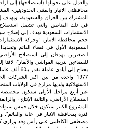
والعمل على تحويلها (استصلاحها) إلى أرا
محافظتي الانبار والمثنى الحدوديتين- ا
المشترك بين العراق والسعودية، ويهدف إل
في تلك المناطق والتي تشمل استصلاح الأ
حجم محافظة الانبار، "وحركة الاستثما
السعودية الأول في قضاء القائم وتحديدا
الصغيرين يهدفان إلى استصلاح الأراضي 
للقضاءين لتريبة المواشي والأبقار"، لافتا إ
يحتاج إلى أياد
1977 واحدة من بين اكبر الشركات ال
الاستهلاكية ولديها مزارع في الولايات المتحد
عبر أربع مراحل الأولى ستكون مخصصة لبن
استصلاح الأراضي، والثالثة الإنتاج ، والرا
المشروع الكبير سيكون خلال خمس سنوات"
فترة بمحافظة الانبار في عانة والقائم". 
مصطفى الكاظمي على رأس وفد وزاري كبير