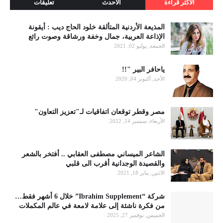
الاكثر قراءة
الأحدث
تعليقات
المذيعة الأردنية المتألقة خلود الحاج ديب : أيقونة
الإذاعة العربية، جمال وخفة ورشاقة وصوت رائع
الجمعة, يوليو 02, 2021
ياحافر البير "!!
الأحد, أكتوبر 04, 2020
مصر وقطر توقعان اتفاقيات لـ"تعزيز التعاون"
الأربعاء, سبتمبر 14, 2022
الشاعر الميساني مصطفى العقابي .. أفتخر بالشعر
والقصيدة الوجدانية أقرب الى قلبي
الاثنين, يناير 18, 2021
شركة “Ibrahim Supplement” خلال 6 أشهر فقط…
من فكرة ناشئة إلى علامة لامعة في عالم المكملات
الخميس, نوفمبر 27, 2025