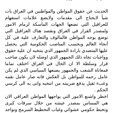
الحديث عن حقوق المواطن والمواطنين في العراق بات
شيأ لايحتاج الى مقدمات ولايضع علامات استفهام
للعراقيل التي تضعها الجهات الماسكة لزمام الامور
ولمصدر القرار في العراق ونقصد هناك العراقيل التي
توضع بوجه المواطن فالمالوف والتعارف علية في كل
أنحاء العالم وبحسب المناصب الحكومية التي يحصل
عليها المتصدي بارادة الجمهور الذي ينتخبه ان علية حقوق
وواجبات تجاه ذلك الجمهور الذي اوصله لان يكون صاحب
قرار وسلطة الا ان الحال في العراق اختلف تماما
فمعاناة الشعب والجمهور يصنعها السياسي الذي لم يكن
عامل رحمه للمواطن بل العكس فانه صار عامل نقمه
وعبء ثقيل يدفع ضريبته من انتخبه واتى به الى كرسي
الحكم .
اخطر
واشنع
الامور
التي
يواجهها
المواطن
العراقي
الان
هي
المساس
بمصدر
عيشه
من
خلال
سرقات
كبرى
وتخبط
حكومي
عشوائي
وغياب
التخطيط
المبرمج
وتواجد