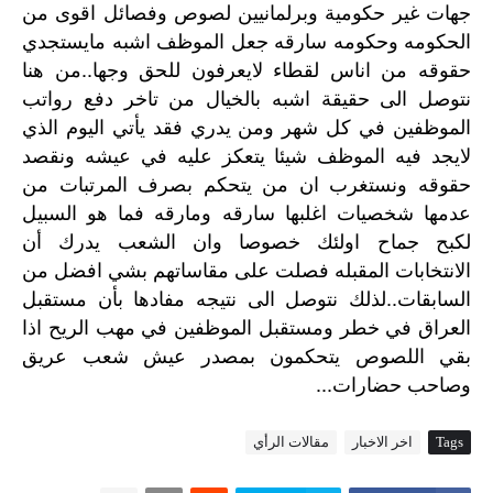
جهات
غير
حكومية
وبرلمانيين
لصوص
وفصائل
اقوى
من
الحكومه
وحكومه
سارقه
جعل
الموظف
اشبه
مايستجدي
..
حقوقه
من
اناس
لقطاء
لايعرفون
للحق
وجها
من
هنا
نتوصل
الى
حقيقة
اشبه
بالخيال
من
تاخر
دفع
رواتب
الموظفين
في
كل
شهر
ومن
يدري
فقد
يأتي
اليوم
الذي
لايجد
فيه
الموظف
شيئا
يتعكز
عليه
في
عيشه
ونقصد
حقوقه
ونستغرب
ان
من
يتحكم
بصرف
المرتبات
من
عدمها
شخصيات
اغلبها
سارقه
ومارقه
فما
هو
السبيل
لكبح
جماح
اولئك
خصوصا
وان
الشعب
يدرك
أن
الانتخابات
المقبله
فصلت
على
مقاساتهم
بشي
افضل
من
..
السابقات
لذلك
نتوصل
الى
نتيجه
مفادها
بأن
مستقبل
العراق
في
خطر
ومستقبل
الموظفين
في
مهب
الريح
اذا
بقي
اللصوص
يتحكمون
بمصدر
عيش
شعب
عريق
...
وصاحب
حضارات
Tags
اخر الاخبار
مقالات الرأي