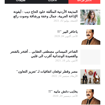
الاكثر قراءة
الأحدث
تعليقات
المذيعة الأردنية المتألقة خلود الحاج ديب : أيقونة
الإذاعة العربية، جمال وخفة ورشاقة وصوت رائع
الجمعة, يوليو 02, 2021
ياحافر البير "!!
الأحد, أكتوبر 04, 2020
الشاعر الميساني مصطفى العقابي .. أفتخر بالشعر
والقصيدة الوجدانية أقرب الى قلبي
الاثنين, يناير 18, 2021
مصر وقطر توقعان اتفاقيات لـ"تعزيز التعاون"
الأربعاء, سبتمبر 14, 2022
يخايب دغش مابيه "!!
الأحد, ديسمبر 20, 2020