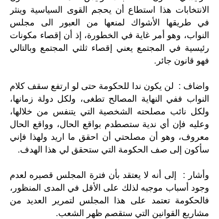
الانتخابات هذا استطاع أن يحجم القوى السياسية وينثر
في طريقها الأشواك لمنعها من العبور الى مجلس
النواب، وهو أمر غاية في الخطورة، إذ أن إقصاء مكونات
رئيسية في المجتمع يعني إقصاء ثلثي المجتمع وبالتالي
فهو قانون جائر.
واضاف : لن يكون ندا للحكومة حتى لو ارتفع سقف كلام
النواب ففي النهاية المصالح تطغى، ولكل دولة زمانها،
ولكل نائب مصلحته الشخصية التي يتنفس من خلالها،
وعليه فإن أي ندية ستصطدم بواقع الحال، وواقع الحال
معروف، وهو أن مصلحتي أن احقق ما اريد ولهذا فإني
سأكون إلى صف الحكومة التي ستحقق لي هذا الهدف.
وأشار : إلى أنه لا يعتقد بأن فترة المجلس قصيره لعدم
وجود أسباب موجبه لذلك على الأقل في المدى المنظور،
فالحكومة تعتمد على هذا المجلس لتمرير العديد من
مشاريع القوانين التي ستقصم ظهر الشعب.