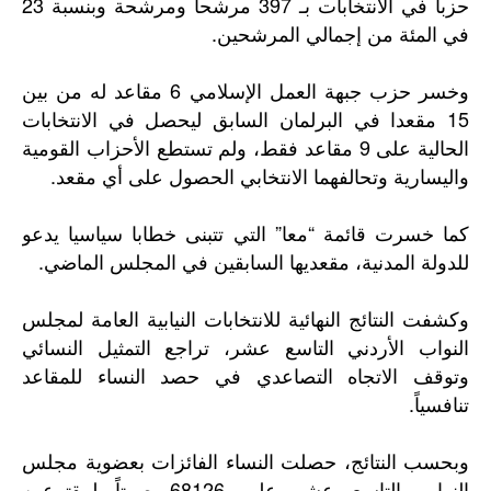
حزبا في الانتخابات بـ 397 مرشحا ومرشحة وبنسبة 23
في المئة من إجمالي المرشحين.
وخسر حزب جبهة العمل الإسلامي 6 مقاعد له من بين
15 مقعدا في البرلمان السابق ليحصل في الانتخابات
الحالية على 9 مقاعد فقط، ولم تستطع الأحزاب القومية
واليسارية وتحالفهما الانتخابي الحصول على أي مقعد.
كما خسرت قائمة “معا” التي تتبنى خطابا سياسيا يدعو
للدولة المدنية، مقعديها السابقين في المجلس الماضي.
وكشفت النتائج النهائية للانتخابات النيابية العامة لمجلس
النواب الأردني التاسع عشر، تراجع التمثيل النسائي
وتوقف الاتجاه التصاعدي في حصد النساء للمقاعد
تنافسياً.
وبحسب النتائج، حصلت النساء الفائزات بعضوية مجلس
النواب التاسع عشر على 68126 صوتاً لمقترعين