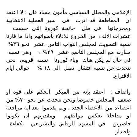
الإعلامي والمحلل السياسي مأمون مساد قال : لا اعتقد
ان المقاطعة قد اثرت في سير العملية الانتخابية
ومخرجاتها في ظل جائحة كورونا التي حبست
عشرات الالف من الخروج للادلاء بأصواتهم واذا ما قارنا
نسبة التصويت لمجلس النواب الثامن عشر نحو ٣٦%
مقارنة مع المجلس التاسع عشر ٢٩% ، وهي نسبة
في حال لم يكن هناك وباء كورونا نسبة قريبة، نحن
نتحدث عن نسبة انتشار تصل الى ١٨ % حوالي ايام
الاقتراع.
واضاف : اعتقد بإنه من المبكر الحكم على قوة او
ضعف المجلس خصوصا ونحن نتحدث عن نحو ٧٠% من
اعضاءه من الاعضاء الجدد ، ولم يقدموا بعد اية مرافعة
او مداخلة تعكس مواقفهم ومقدرتهم ان يكونوا
حاضرين في المشهد الرقابي والتشريعي بكفاءة
واقتدار.