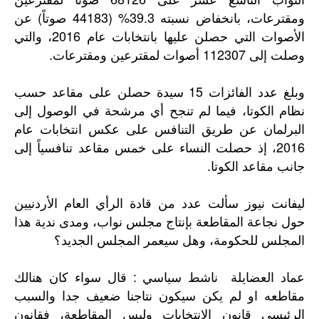
ومقترعات، بانخفاض نسبته 39.3% (44183 صوتاً) عن
الأصوات التي حصلن عليها بانتخابات عام 2016، والتي
وصلت إلى 112307 أصوات لمقترعين ومقترعات.
وبلغ عدد الفائزات 15 سيدة حصلن على مقاعد حسب
نظام الكوتا، فيما لم تنجح أي مرشحة في الوصول إلى
البرلمان عن طريق التنافس على عكس انتخابات عام
2016، إذ حصلت النساء على خمس مقاعد تنافسياً إلى
جانب مقاعد الكوتا.
ليفانت نيوز سألت عدد من قادة الرأي العام الأردنيين
حول نجاعة المقاطعة بإنتاج مجلس نواب، ومدى ندية هذا
المجلس للحكومة، وهل سيعمر المجلس الجديد؟
عماد العضايلة ناشط سياسي : قال سواء كان هنالك
مقاطعه او لم يكن سيكون نتاجنا ضعيف جدا والسبب
الرئيسي قانون الانتخابات وليس المقاطعة، فقانون