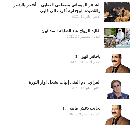
الشاعر الميساني مصطفى العقابي .. أفتخر بالشعر
والقصيدة الوجدانية أقرب الى قلبي
الاثنين, يناير 18, 2021
تقاليد الزواج عند الصابئة المندائيين
الثلاثاء, ديسمبر 06, 2022
ياحافر البير "!!
الأحد, أكتوبر 04, 2020
العراق.. دم الفتى إيهاب يشعل أوار الثورة
الاثنين, مايو 17, 2021
يخايب دغش مابيه "!!
الأحد, ديسمبر 20, 2020