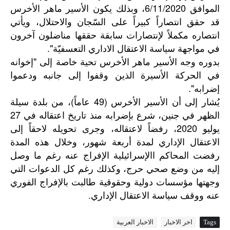
الموافق 6/11/2020، وبذلك يكون الأسير ماهر الأخرس
قد حقق انتصاراً كبيراً على السّجان والاحتلال، ويأتي
انتصاره مكملاً لإنتصارات سابقة حققها مناضلون آخرون
في مواجهة سياسة الاعتقال الاداري التعسفيّة".
بدوره وجه الأسير ماهر الأخرس تحية خاصة إلى "إخوانه
في الحركة الأسيرة الذين وقفوا إلى جانبه ودعموا
إضرابه".
)
(49
يُشار
إلى
أن
الأسير
الأخرس
عاماً
،
من
بلدة
سيلة
27
الظهر
في
جنين،
شرع
بإضرابه
منذ
تاريخ
اعتقاله
في
2020
يوليو
،
رفضاً
لاعتقاله،
وجرى
تحويله
لاحقاً
إلى
الاعتقال
الإداري
لمدة
أربعة
شهور،
وخلال
هذه
المدة
رفضت
المحاكم
االإسرائيلية
الإفراج
عنه
رغم
ما
وصل
إليه
من
وضع
صحي
حرج،
وكذلك
رغم
كل
الدعوات
التي
وجهتها
مؤسسات
دولية
وحقوقية
طالبت
بالإفراج
الفوري
.
عنه
ووقف
سياسة
الاعتقال
الإداري
Tags
اخر الاخبار
الاخبار العربية