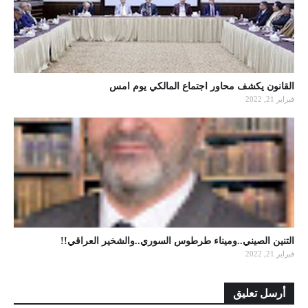
القانون يكشف محاور اجتماع المالكي يوم امس
فبراير 21, 2022
التنين الصيني..وميناء طرطوس السوري..والشخير العراقي!!
فبراير 21, 2022
أرسل تعليق