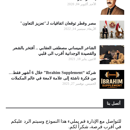
الأحد, أكتوبر 04, 2020
مصر وقطر توقعان اتفاقيات لـ"تعزيز التعاون"
الأربعاء, سبتمبر 14, 2022
الشاعر الميساني مصطفى العقابي .. أفتخر بالشعر
والقصيدة الوجدانية أقرب الى قلبي
الاثنين, يناير 18, 2021
شركة “Ibrahim Supplement” خلال 6 أشهر فقط…
من فكرة ناشئة إلى علامة لامعة في عالم المكملات
الخميس, نوفمبر 27, 2025
أتصل بنا
للتواصل مع الإدارة قم بمليء هذا النموذج وسيتم الرد عليكم
في أقرب فرصة، شكراً لكم.