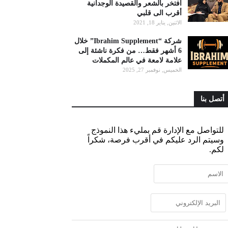
أفتخر بالشعر والقصيدة الوجدانية
أقرب الى قلبي
الاثنين, يناير 18, 2021
شركة “Ibrahim Supplement” خلال
6 أشهر فقط… من فكرة ناشئة إلى
علامة لامعة في عالم المكملات
الخميس, نوفمبر 27, 2025
أتصل بنا
للتواصل مع الإدارة قم بمليء هذا النموذج
وسيتم الرد عليكم في أقرب فرصة، شكراً
لكم.