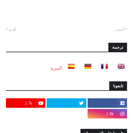
أحدث
أقدم
ترجمة
المزيد
تابعونا
2.7k
1.8k