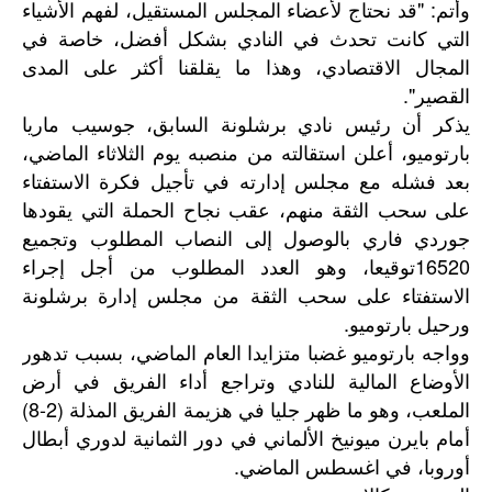
وأتم: "قد نحتاج لأعضاء المجلس المستقيل، لفهم الأشياء
التي كانت تحدث في النادي بشكل أفضل، خاصة في
المجال الاقتصادي، وهذا ما يقلقنا أكثر على المدى
القصير".
يذكر أن رئيس نادي برشلونة السابق، جوسيب ماريا
بارتوميو، أعلن استقالته من منصبه يوم الثلاثاء الماضي،
بعد فشله مع مجلس إدارته في تأجيل فكرة الاستفتاء
على سحب الثقة منهم، عقب نجاح الحملة التي يقودها
جوردي فاري بالوصول إلى النصاب المطلوب وتجميع
16520توقيعا، وهو العدد المطلوب من أجل إجراء
الاستفتاء على سحب الثقة من مجلس إدارة برشلونة
ورحيل بارتوميو.
وواجه بارتوميو غضبا متزايدا العام الماضي، بسبب تدهور
الأوضاع المالية للنادي وتراجع أداء الفريق في أرض
الملعب، وهو ما ظهر جليا في هزيمة الفريق المذلة (2-8)
أمام بايرن ميونيخ الألماني في دور الثمانية لدوري أبطال
أوروبا، في اغسطس الماضي.