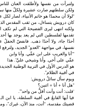
ولتبرأت من نفسها ولأطلقت العنان للنا
ولكن سلطتهم صارت عشيرة ولكلّ منها نبي
“لولا أن محمدًا هو خاتم الأنبياء، لصار لكل ع
كان درويش يتساءل، من ثقب المقدس الذي 
ولكنه انتهى ليرى الفضيحةَ التي لم تكف ال
تقدمها لفلسطين التي لم يعد يوجد بها أحد.
أحدًا جاء، ولا أحدًا ذهب. فانفضّ الحفلُ
نفسها، في مواجهة “العدو” الجديد، ولترفع ال
“‘أنا والغريب على ابن عمِّي. وأنا وابن
عمِّي على أَخي. وأَنا وشيخي عليَّ’. هذا
هو الدرس الأول في التربية الوطنية الجديدة
في أقبية الظلام”.
ويوم سأل سائلٌ درويش:
“هل أنا + أنا = اثنين؟
‘قلت: أنت وأنت أقلُّ من واحد'”.
فيا أيها القابعُ في أقبية السلطة، يا ابن 
قضيتك مقدسة، “أنت، منذ الآن، غيرك”، وما 