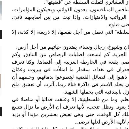
جاز العشائري لتفلت السلطة عن “قضيتها”.
نافس المتنافسون. يعدون القوائم، ويحيكون المؤامرات،
رواتب والامتيازات، وإذا نبت من بين أصابعهم ناتئ،
تى قتلوه.
طة” التي تعمل من أجل نفسها، إلا ذريعة، إلا كذبة، إلا
بان وشيوخ، رجال ونساء، يفتدون حياتهم من أجل أرض.
لحرية. كم اتسعت لصليات الرصاص من البنادق. وكم
صى بقعة في الخارطة العربية إلى أقصاها. وكنا نعرف
جدران في بغداد، بمقدار ما امتلأت في بيروت وعمّان
 ذهبوا إلى فصائل القضية ليتطوعوا بدمائهم، وحلمهم أن
ن يخلد الاسم في ذاكرة فتاة ربما، آثرت أن تعشق ملح
بالبندقية التي يحملها الشهيد.
عظم. وما من فلسطينية، إلا وعلقت فدائيا أو مناضلا في
 يعود. وتظل تنجب، لأنها تعرف أن الأرض ما تزال تتسع
لك كل الوقت، حتى وهي تفيض بعشرين مؤبدا أو يزيد
م لآلهة الأرض لعلها ترضى.
لأمس، عانقت فلسطينية خطيبها بعد 18 عاما في سجون الاحتلال. انتظرته كل ذلك الوقت. كانت