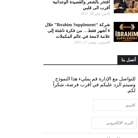
أفتخر بالشعر والقصيدة الوجدانية
أقرب الى قلبي
الاثنين, يناير 18, 2021
شركة “Ibrahim Supplement” خلال
6 أشهر فقط… من فكرة ناشئة إلى
علامة لامعة في عالم المكملات
الخميس, نوفمبر 27, 2025
أتصل بنا
للتواصل مع الإدارة قم بمليء هذا النموذج
وسيتم الرد عليكم في أقرب فرصة، شكراً
لكم.