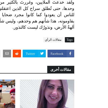
ولقد
خدعتَ
الملايين،
وغررتَ
بالكثير
من
وحدها،
حتى
تُطلق
سراح
كل
الذين
اعتقلت
للناس
أن
يعودوا
كما
كانوا
مجرد
ضحايا
يقاومونه،
هذا
شأنهم
هم
وحدهم،
وليس
شأ
.
آلهةُ
الأرض،
ونذورُك
ليست
كالنذور
Tags
مقالات الرأي
Twitter
Facebook
مقالات أخرى