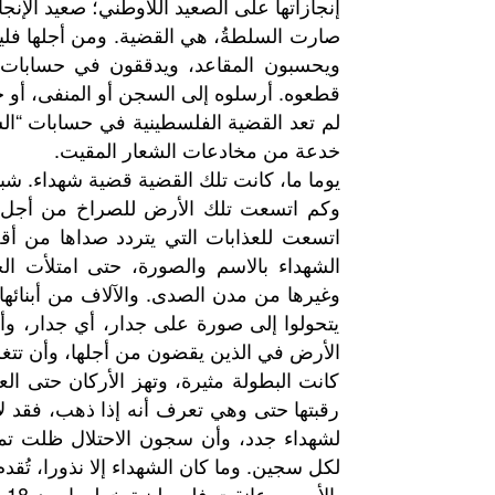
إنجازاتها على الصعيد اللاوطني؛ صعيد الإن
صارت السلطةُ، هي القضية. ومن أجلها فليت
ويحسبون المقاعد، ويدققون في حسابات ال
قطعوه. أرسلوه إلى السجن أو المنفى، أو ح
لم تعد القضية الفلسطينية في حسابات “السل
خدعة من مخادعات الشعار المقيت.
يوما ما، كانت تلك القضية قضية شهداء. ش
وكم اتسعت تلك الأرض للصراخ من أجل ا
اتسعت للعذابات التي يتردد صداها من أق
الشهداء بالاسم والصورة، حتى امتلأت ال
وغيرها من مدن الصدى. والآلاف من أبنائها
يتحولوا إلى صورة على جدار، أي جدار، وأ
الأرض في الذين يقضون من أجلها، وأن تتغزل 
كانت البطولة مثيرة، وتهز الأركان حتى ال
رقبتها حتى وهي تعرف أنه إذا ذهب، فقد لا
لشهداء جدد، وأن سجون الاحتلال ظلت تم
لكل سجين. وما كان الشهداء إلا نذورا، تُقد
با