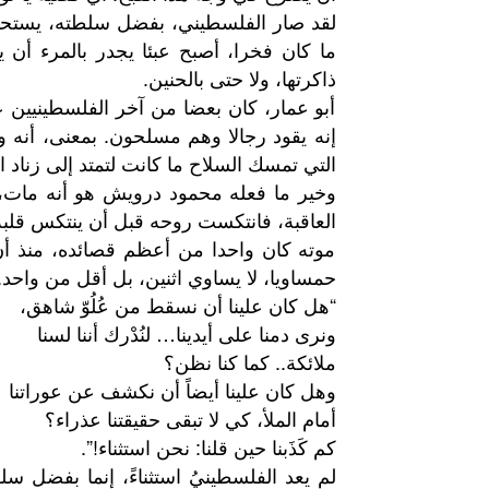
لقد صار الفلسطيني، بفضل سلطته، يستحي
ما كان فخرا، أصبح عبئا يجدر بالمرء أن 
ذاكرتها، ولا حتى بالحنين.
أبو عمار، كان بعضا من آخر الفلسطينيين 
إنه يقود رجالا وهم مسلحون. بمعنى، أنه و
التي تمسك السلاح ما كانت لتمتد إلى زناد 
وخير ما فعله محمود درويش هو أنه مات، ل
العاقبة، فانتكست روحه قبل أن ينتكس قلبه
موته كان واحدا من أعظم قصائده، منذ أن
حمساويا، لا يساوي اثنين، بل أقل من واحد.
“هل كان علينا أن نسقط من عُلُوّ شاهق،
ونرى دمنا على أيدينا… لنُدْرك أننا لسنا
ملائكة.. كما كنا نظن؟
وهل كان علينا أيضاً أن نكشف عن عوراتنا
أمام الملأ، كي لا تبقى حقيقتنا عذراء؟
كم كَذَبنا حين قلنا: نحن استثناء!”.
لم يعد الفلسطينيُ استثناءً، إنما بفضل سل