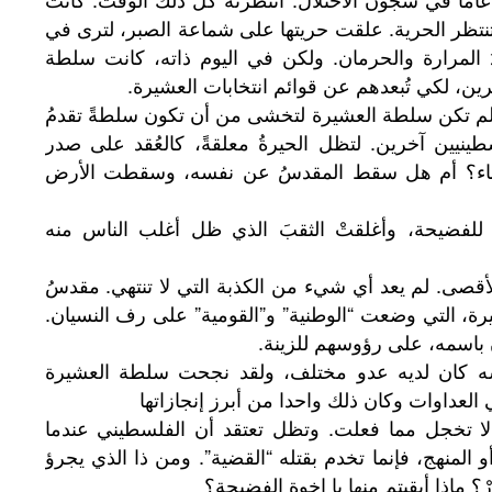
تظر الحرية. علقت حريتها على شماعة الصبر، لترى في
ُ المرارة والحرمان. ولكن في اليوم ذاته، كانت سلطة
رين، لكي تُبعدهم عن قوائم انتخابات العشيرة.
، لم تكن سلطة العشيرة لتخشى من أن تكون سلطةً تقدمُ
طينيين آخرين. لتظل الحيرةُ معلقةً، كالعُقد على صدر
 ماء؟ أم هل سقط المقدسُ عن نفسه، وسقطت الأرض
 للفضيحة، وأغلقتْ الثقبَ الذي ظل أغلب الناس منه
قصى. لم يعد أي شيء من الكذبة التي لا تنتهي. مقدسُ
رة، التي وضعت “الوطنية” و”القومية” على رف النسيان.
ن باسمه، على رؤوسهم للزينة.
سه كان لديه عدو مختلف، ولقد نجحت سلطة العشيرة
العداوات وكان ذلك واحدا من أبرز إنجازاتها
لا تخجل مما فعلت. وتظل تعتقد أن الفلسطيني عندما
 المنهج، فإنما تخدم بقتله “القضية”. ومن ذا الذي يجرؤ
؟ ماذا أبقيتم منها يا إخوة الفضيحة؟