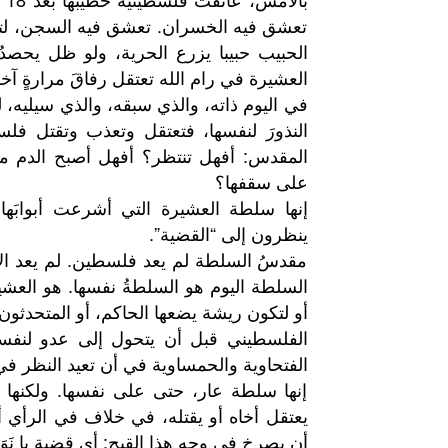
تعشق فيه الخسران. تعشق فيه السجن، لتن
الحبيب حبيبا يزرع الحرية، ولو ظل يحصد
العشيرة في رام الله تعتقل رفاقَ مرارةٍ آخ
في اليوم ذاته، والذي سبقه، والذي سيليه
النذورَ لنفسها، فتعتقل وتعذب وتقتل فلس
المقدس: أفهل تنتظر؟ أفهل أصبح الدم
على سقفها؟
إنها سلطة العشيرة التي أشرعت أبوابَها
ينظرون إلى “القضية”.
مقدسُ السلطة لم يعد فلسطين. لم يعد الأ
السلطة اليوم هو السلطةُ نفسها. هو العشي
أو لتكون ريشة يضعها الحاكم، أو المتحدثو
الفلسطيني قبل أن يتحول إلى عدو لنف
الفتحاوية والحمساوية في أن تعيد النظر في 
إنها سلطة عار، حتى على نفسها. ولكنها 
يعتقل أخاه أو يقتله، في خلاف في الرأي أو
أن يصرخ في وجه هذا القبح: أي قضية يا نَوَرْ