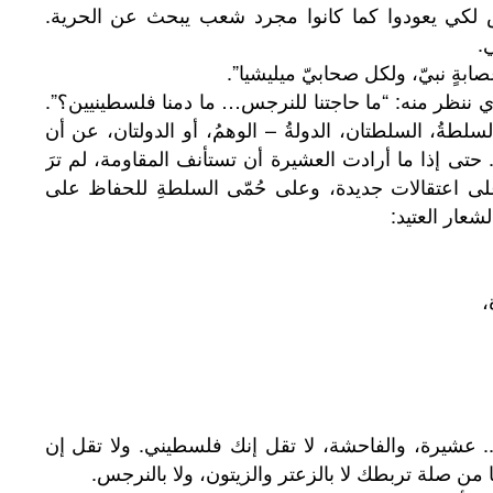
س لكي يعودوا كما كانوا مجرد شعب يبحث عن الحرية.
.
صابةٍ نبيّ، ولكل صحابيّ ميليشيا”.
ننظر منه: “ما حاجتنا للنرجس… ما دمنا فلسطينيين؟”.
سلطةُ، السلطتان، الدولةُ – الوهمُ، أو الدولتان، عن أن
 حتى إذا ما أرادت العشيرة أن تستأنف المقاومة، لم ترَ
 على اعتقالات جديدة، وعلى حُمّى السلطةِ للحفاظ على
شعار العتيد:
،
الـ.. عشيرة، والفاحشة، لا تقل إنك فلسطيني. ولا تقل إن
من صلة تربطك لا بالزعتر والزيتون، ولا بالنرجس.