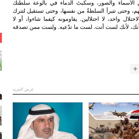
الأسماء
والصور،
وسكبتَ
الدماء
في
بالوعة
سلطتك
هم،
وحتى
تتبرأ
السلطةُ
من
نفسها،
وحتى
تستقيل
لتترك
.
لاحتلال
واحد،
لا
احتلالين
يقاومونه
كيفما
شاءوا،
أو
لا
.
.
نك،
لأنك
لست
أنت
لست
ما
تدّعيه
ولست
ممن
تصدقه
عرض المزيد