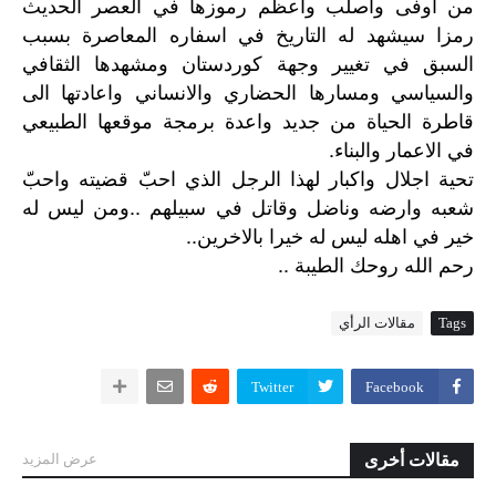
من اوفى واصلب واعظم رموزها في العصر الحديث
رمزا سيشهد له التاريخ في اسفاره المعاصرة بسبب
السبق في تغيير وجهة كوردستان ومشهدها الثقافي
والسياسي ومسارها الحضاري والانساني واعادتها الى
قاطرة الحياة من جديد واعدة برمجة موقعها الطبيعي
في الاعمار والبناء.
تحية اجلال واكبار لهذا الرجل الذي احبّ قضيته واحبّ
شعبه وارضه وناضل وقاتل في سبيلهم ..ومن ليس له
خير في اهله ليس له خيرا بالاخرين..
..
رحم
الله
روحك
الطيبة
Tags
مقالات الرأي
Twitter
Facebook
مقالات أخرى
عرض المزيد