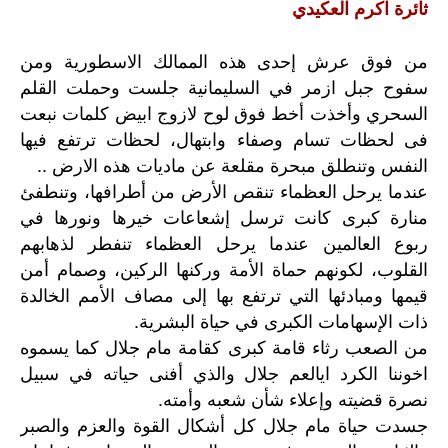
ثائرة اكرم العكيدي
من فوق عرش إحدى هذه الممالك الاسطورية ومن
سفوح جبل ازمر في السليمانية جلست وحملت القلم
السحري وأخذت أخط فوق لوح لازوج ابيض كلمات نبعت
فى لحظات تسام وصفاء وابتهال، لحظات ترتفع فيها
النفس وتنطلق مبحرة مقلعة عن ماديات هذه الارض ..
عندما يرحل العظماء تنقص الأرض من أطرافها، وتنطفئ
منارة كبرى كانت ترسل إشعاعات خيرها ونورها في
ربوع العالمين عندما يرحل العظماء تنفطر لذهابهم
القلوب، لكونهم حماة الأمة وركنها الركين، وصمام أمن
قيمها ومبادئها التي ترتفع بها إلى مصاف الأمم الخالدة
ذات الإسهامات الكبرى في حياة البشرية.
من الصعب رثاء قامة كبرى كقامة مام جلال كما يسموه
اخوننا الكرد ايالعم جلال والذي أفنى حياته في سبيل
نصرة قضيته وإعلاء شأن شعبه وأمته.
جسدت حياة مام جلال كل أشكال القوة والعزم والصبر