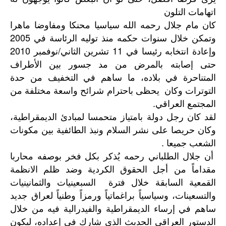
اتهامات التلون
كان مام جلال رحمه الله سياسيا محنكا ومفاوضا ماهرا
وتمكن خلال سنوات حكمه منذ توليه الرئاسة في 2005
وإعادة انتخابه رئيسا في 11 تشرين الثاني/نوفمبر 2010
حتى إصابته بالمرض من مد جسور بين الأطراف
المتناحرة في بلاده، ما ساهم في التخفيف من حدة
التوترات وكان يحظى باحترام شرائح واسعة مختلفة من
المجتمع العراقي.
لقد كان رجل دولة بامتياز متحمسا لمبادئ الديمقراطية،
وكان حريصا على نشر السلام ونبذ الطائفية بين مكونات
الشعب جميعا .
أن جلال الطلباني رحمه يُذكر بكل فخر بوصفه محاربا
مقداماً من أجل الحقوق الكردية وضد ظلم الانظمة
القمعية السابقة خلال فترة السبعينيات والثمانينيات
والتسعينات، وسياسياً براغماتياً ورمزاً وطنياً لعراق جديد
ساهم في إرساء الديمقراطية والفيدرالية فيه من خلال
الدستور العراقي الحديث الذي شارك في إعداده، ليكون