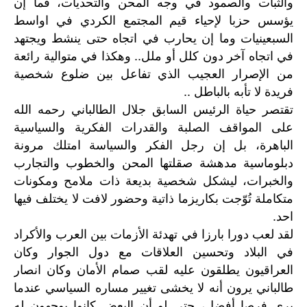
والثبات والصمود في وجه المحن والتحديات، فما إن
يؤسس حزبا لإحياء قيم المجتمع الكردي في اواسط
السبعينيات وما إن يحارب في اتجاه حتى ينشط ويجتهد
في اتجاه آخر دون كلل أو ملل.. وهكذا في متوالية رائعة
من الإصرار العجيب الذي تفاعل بين ضلوع شخصية
فريدة لا تأبه بالباطل ..
تقتصر حياة الرئيس السابق جلال الطالباني رحمه الله
على المواقف الصلبة والقدرات الفكرية والسياسية
الباهرة، بل إن رجل الفكر والسياسة امتلك مرونة
دبلوماسية مدهشة صقلتها المحن والخطوب والتجارب
والخبرات، ليشكل شخصية بديعة ذات ملامح ومكونات
متكاملة تُوّجت بكاريزما ذاتية وحضور لافت لا يختلف فيها
احد.
لقد لعب دورا بارزا في تهدئة الأزمات بين العرب والأكراد
في البلاد وتحسين العلاقات مع دول الجوار وكان
العراقيون يطلقون عليه لقب صمام الأمان وكان انصار
طالباني يرون أنه لا يخشى تغيير مساره السياسي عندما
يرى فرصا أفضل، حتى لو أن البعض كانوا يوجهون له