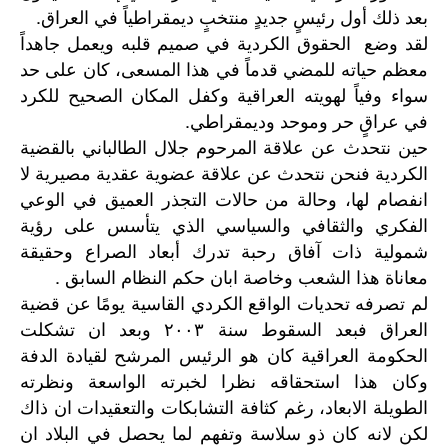
بعد ذلك أول رئيسٍ جديدٍ منتخبٍ ديمقراطياً في العراق.
لقد وضع الحقوق الكردية في صميم قلبه ويعمل جاهداً
معظم حياته للمضي قدماً في هذا المسعى، كان على حد
سواء وفياً لهويته العراقية وكفل المكان الصحيح للكرد
في عراقٍ حر وموحد وديمقراطي.
حين نتحدث عن علاقة المرحوم جلال الطالباني بالقضية
الكردية فنحن نتحدث عن علاقة عضوية عقدية مصيرية لا
انفصام لها، وحالة من حالات التجذر العميق في الوعي
الفكري والثقافي والسياسي الذي يتأسس على رؤية
شمولية ذات آفاق رحبة تدرك أبعاد الصراع وحقيقة
معاناة هذا الشعب وخاصة ابان حكم النظام السابق .
لم تصرفه تحديات الواقع الكردي القاسية يومًا عن قضية
العراق فبعد السقوط سنة ٢٠٠٣ وبعد ان تشكلت
الحكومة العراقية كان هو الرئيس المرشح لقيادة الدفة
وكان هذا استحقاقه نظرا لخبرته الواسعة ونظرته
الطويلة الابعاد، رغم كثافة التشابكات والتعقيدات ان ذاك
لكن لانه كان ذو سلاسة وتفهم لما يحصل في البلاد ان