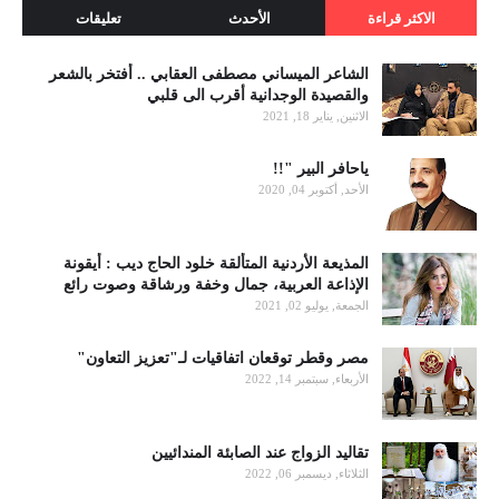
الاكثر قراءة
الأحدث
تعليقات
الشاعر الميساني مصطفى العقابي .. أفتخر بالشعر
والقصيدة الوجدانية أقرب الى قلبي
الاثنين, يناير 18, 2021
ياحافر البير "!!
الأحد, أكتوبر 04, 2020
المذيعة الأردنية المتألقة خلود الحاج ديب : أيقونة
الإذاعة العربية، جمال وخفة ورشاقة وصوت رائع
الجمعة, يوليو 02, 2021
مصر وقطر توقعان اتفاقيات لـ"تعزيز التعاون"
الأربعاء, سبتمبر 14, 2022
تقاليد الزواج عند الصابئة المندائيين
الثلاثاء, ديسمبر 06, 2022