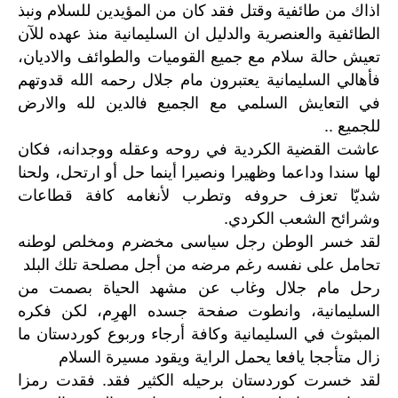
اذاك من طائفية وقتل فقد كان من المؤيدين للسلام ونبذ
الطائفية والعنصرية والدليل ان السليمانية منذ عهده للآن
تعيش حالة سلام مع جميع القوميات والطوائف والاديان،
فأهالي السليمانية يعتبرون مام جلال رحمه الله قدوتهم
في التعايش السلمي مع الجميع فالدين لله والارض
للجميع ..
عاشت القضية الكردية في روحه وعقله ووجدانه، فكان
لها سندا وداعما وظهيرا ونصيرا أينما حل أو ارتحل، ولحنا
شديّا تعزف حروفه وتطرب لأنغامه كافة قطاعات
وشرائح الشعب الكردي.
لقد خسر الوطن رجل سياسى مخضرم ومخلص لوطنه
تحامل على نفسه رغم مرضه من أجل مصلحة تلك البلد
رحل مام جلال وغاب عن مشهد الحياة بصمت من
السليمانية، وانطوت صفحة جسده الهرِم، لكن فكره
المبثوث في السليمانية وكافة أرجاء وربوع كوردستان ما
زال متأججا يافعا يحمل الراية ويقود مسيرة السلام
لقد خسرت كوردستان برحيله الكثير فقد. فقدت رمزا