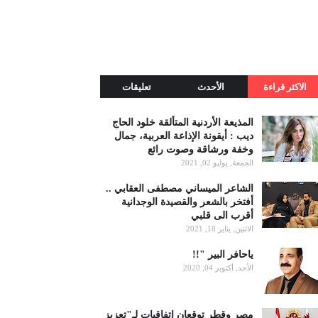
الاكثر قراءة
الأحدث
تعليقات
المذيعة الأردنية المتألقة خلود الحاج
ديب : أيقونة الإذاعة العربية، جمال
وخفة ورشاقة وصوت رائع
الجمعة, يوليو 02, 2021
الشاعر الميساني مصطفى العقابي ..
أفتخر بالشعر والقصيدة الوجدانية
أقرب الى قلبي
الاثنين, يناير 18, 2021
ياحافر البير "!!
الأحد, أكتوبر 04, 2020
مصر وقطر توقعان اتفاقيات لـ"تعزيز