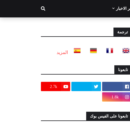
 الاخبار
ترجمة
المزيد
تابعونا
2.7k
1.8k
تابعونا على الفيس بوك