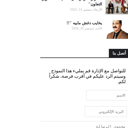
التعاون"
الأربعاء, سبتمبر 14, 2022
يخايب دغش مابيه "!!
الأحد, ديسمبر 20, 2020
أتصل بنا
للتواصل مع الإدارة قم بمليء هذا النموذج
وسيتم الرد عليكم في أقرب فرصة، شكراً
لكم.