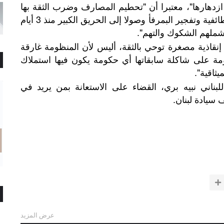
زدهارها"، معتبرا أن "تحطيم المصارف وضرب الثقة بها
ورفع الشعارات المذهبية وإثارة النعرات الطائفية وتفجير البمرفأ وصولا إلى الحريق الكبير منذ 3 أيام
ملهم الشكوك والتهم".
 إنقاذية مصغرة توحي بالثقة، أليس لأن المنظومة غارقة
كومة على شاكلة سابقاتها أي حكومة يكون فيها استملاك
ثاقية".
اني نبيه بري، القضاء على الاستعانة بمن يريد في
 سيادة لبنان.
عرض المزيد