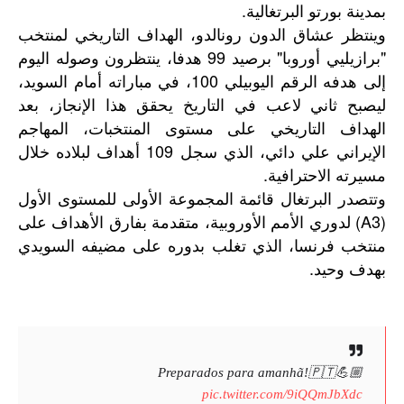
بمدينة بورتو البرتغالية.
وينتظر عشاق الدون رونالدو، الهداف التاريخي لمنتخب
"برازيليي أوروبا" برصيد 99 هدفا، ينتظرون وصوله اليوم
إلى هدفه الرقم اليوبيلي 100، في مباراته أمام السويد،
ليصبح ثاني لاعب في التاريخ يحقق هذا الإنجاز، بعد
الهداف التاريخي على مستوى المنتخبات، المهاجم
الإيراني علي دائي، الذي سجل 109 أهداف لبلاده خلال
مسيرته الاحترافية.
وتتصدر
البرتغال
قائمة
المجموعة
الأولى
للمستوى
الأول
(A3)
لدوري
الأمم
الأوروبية،
متقدمة
بفارق
الأهداف
على
منتخب
فرنسا،
الذي
تغلب
بدوره
على
مضيفه
السويدي
.
بهدف
وحيد
Preparados para amanhã!🇵🇹💪🏼
pic.twitter.com/9iQQmJbXdc