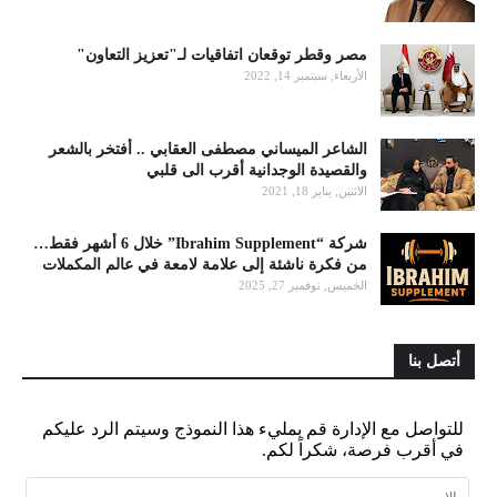
مصر وقطر توقعان اتفاقيات لـ"تعزيز التعاون"
الأربعاء, سبتمبر 14, 2022
الشاعر الميساني مصطفى العقابي .. أفتخر بالشعر
والقصيدة الوجدانية أقرب الى قلبي
الاثنين, يناير 18, 2021
شركة “Ibrahim Supplement” خلال 6 أشهر فقط…
من فكرة ناشئة إلى علامة لامعة في عالم المكملات
الخميس, نوفمبر 27, 2025
أتصل بنا
للتواصل مع الإدارة قم بمليء هذا النموذج وسيتم الرد عليكم
في أقرب فرصة، شكراً لكم.