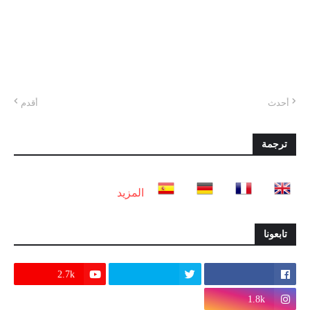
أحدث
أقدم
ترجمة
المزيد
تابعونا
2.7k
1.8k