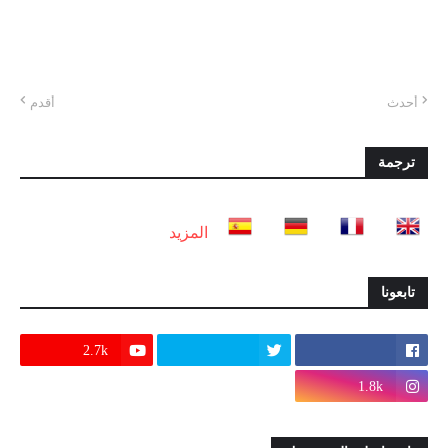
أحدث
أقدم
ترجمة
المزيد
تابعونا
2.7k
1.8k