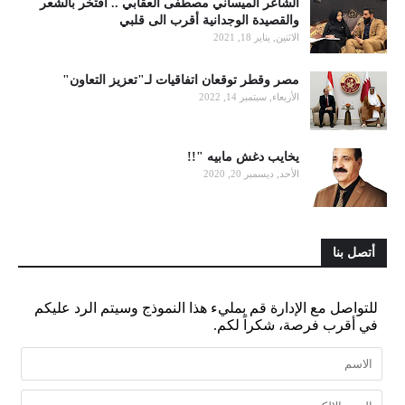
الشاعر الميساني مصطفى العقابي .. أفتخر بالشعر
والقصيدة الوجدانية أقرب الى قلبي
الاثنين, يناير 18, 2021
مصر وقطر توقعان اتفاقيات لـ"تعزيز التعاون"
الأربعاء, سبتمبر 14, 2022
يخايب دغش مابيه "!!
الأحد, ديسمبر 20, 2020
أتصل بنا
للتواصل مع الإدارة قم بمليء هذا النموذج وسيتم الرد عليكم
في أقرب فرصة، شكراً لكم.