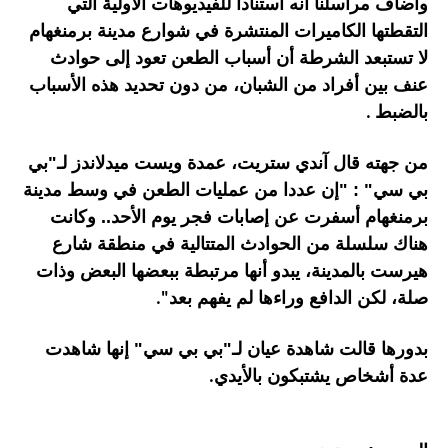
وأضاف مراسلنا أنه استنادا للفيديوهات الأولية التي
التقطتها الكاميرات المنتشرة في شوارع مدينة برمنغهام
لا تستبعد الشرطة أن أسباب الطعن تعود إلى حوادث
عنف بين أفراد من الشبان، من دون تحديد هذه الأسباب
بالضبط
.
من جهته قال آندي ستريت، عمدة ويست ميدلاندز لـ"بي
بي سي" : "إن عددا من عمليات الطعن في وسط مدينة
برمنغهام أسفرت عن إصابات فجر يوم الأحد.. وكانت
هناك سلسلة من الحوادث المتتالية في منطقة شارع
هيرست بالمدينة، يبدو أنها مرتبطة ببعضها البعض وذات
صلة، لكن الدافع وراءها لم يفهم بعد
".
بدورها قالت شاهدة عيان لـ"بي بي سي" إنها شاهدت
عدة أشخاص يشتبكون بالأيدي
.